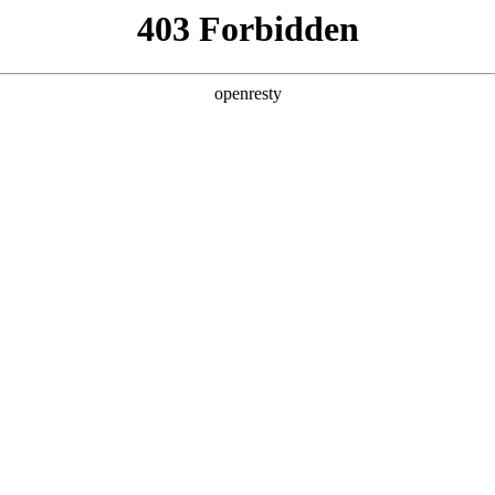
产品及服务
行业解决方案
合作伙伴
投资者关系
略合作备忘录，携手共筑智能出行新生态
2025 / 04 / 29
，中国第一汽车集团有限公司控股的启明信息技术股份有限公司（以下简
略合作备忘录。中国一汽董事长、党委书记邱现东，EVO真人数
。