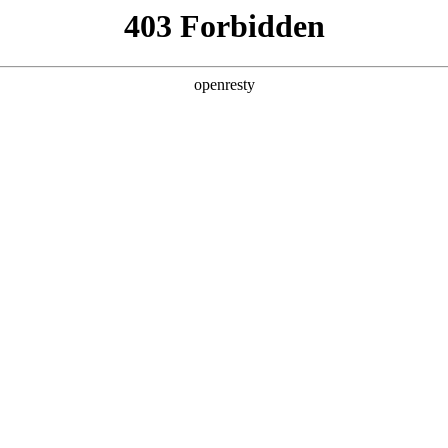
产品及服务
行业解决方案
合作伙伴
投资者关系
T服务体系之路
2023 / 02 / 13